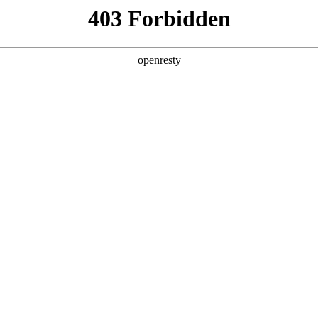
z6com·尊龙车型
风云车型
QQ车型
预约品鉴
品牌天地
全新一代 瑞虎9
全新QQ3
A9
瑞虎9X
冰淇淋
A9L