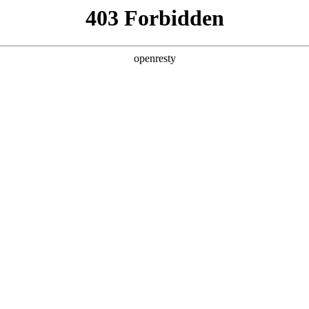
地
预约品鉴
验，感受z6com·尊龙汽车的驾乘动力，我们将根据您所
以便更好为您提供试驾服务，信息提交成功后，服务中心将于
您联系！
1.选择您要驾驶的车型
全新一代 瑞虎9
瑞虎9X