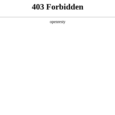
地
全新一代 瑞虎9
瑞虎9X